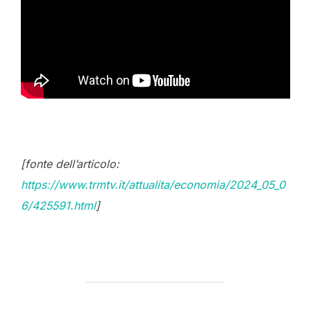
[fonte dell’articolo:
https://www.trmtv.it/attualita/economia/2024_05_0
6/425591.html
]